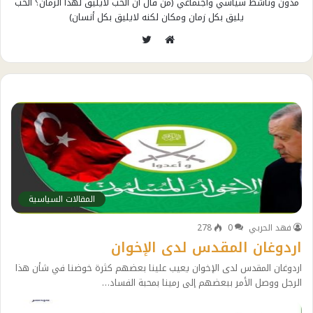
مدون وناشط سياسي واجتماعي (من قال أن الحب لايليق لهذا الزمان؟ الحب
يليق بكل زمان ومكان لكنه لايليق بكل أنسان)
تويتر
موقع
الويب
المقالات السياسية
فهد الحربي
0
278
اردوغان المقدس لدى الإخوان
اردوغان المقدس لدى الإخوان يعيب علينا بعضهم كثرة خوضنا في شأن هذا
الرجل ووصل الأمر ببعضهم إلى رمينا بمحبة الفساد…