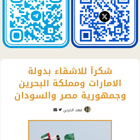
شكرآ للاشقاء بدولة
الامارات ومملكة البحرين
وجمهورية مصر والسودان
تابع
أرسل
فهد الحربي
على
بريدا
تويتر
إلكترونيا