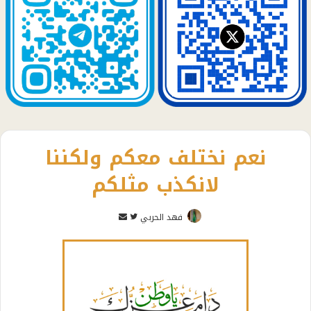
نعم نختلف معكم ولكننا
لانكذب مثلكم
تابع
أرسل
فهد الحربي
على
بريدا
تويتر
إلكترونيا