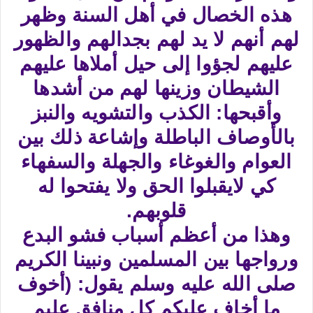
هذه الخصال في أهل السنة وظهر
لهم أنهم لا يد لهم بجدالهم والظهور
عليهم لجؤوا إلى حيل أملاها عليهم
الشيطان وزينها لهم من أشدها
وأقبحها: الكذب والتشويه والنبز
بالأوصاف الباطلة وإشاعة ذلك بين
العوام والغوغاء والجهلة والسفهاء
كي لايقبلوا الحق ولا يفتحوا له
قلوبهم.
وهذا من أعظم أسباب فشو البدع
ورواجها بين المسلمين ونبينا الكريم
صلى الله عليه وسلم يقول: (أخوف
ما أخاف عليكم كل منافق عليم