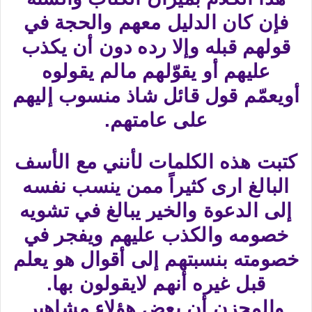
فإن كان الدليل معهم والحجة في
قولهم قبله وإلا رده دون أن يكذب
عليهم أو يقوّلهم مالم يقولوه
أويعمّم قول قائل شاذ منسوب إليهم
على عامتهم.
كتبت هذه الكلمات لأنني مع الأسف
البالغ ارى كثيراً ممن ينسب نفسه
إلى الدعوة والخير يبالغ في تشويه
خصومه والكذب عليهم ويفجر في
خصومته بنسبتهم إلى أقوال هو يعلم
قبل غيره أنهم لايقولون بها.
والمحزن أن بعض هؤلاء مشاهير