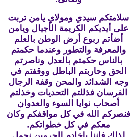
سلامتكم سيدي ومولاي يامن تربت
على أيديكم الكريمة الأجيال ويامن
أضأتم ربوع أرض الوطن بالعلم
والمعرفة والتطور وعندما حكمتم
بالناس حكمتم بالعدل وناصرتم
الحق وحاربتم الباطل ووقفتم في
وجه الشدائد والمحن وقفة الرجال
الفرسان فذللتم التحديات وخذلتم
أصحاب نوايا السوء والعدوان
فنصركم الله في كل مواقفكم وكان
معكم في كل خطواتكم.
لذلك فإننا ياخادم الحرمين نحمل