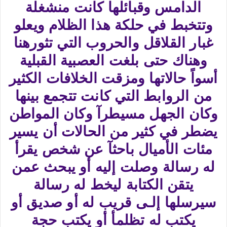
الدامس وقبائلها كانت منشغلة
وتتخبط في حلكة هذا الظلام ويعلو
غبار القلاقل والحروب التي تثورهنا
وهناك حتى بلغت العصبية القبلية
أسواً حالاتها ومزقت الخلافات الكثير
من الروابط التي كانت تتجمع بينها
وكان الجهل مسيطرآ وكان المواطن
يضطر في كثير من الحالات أن يسير
مئات الأميال باحثآ عن شخص يقرأ
له رسالة وصلت إليه أو يبحث عمن
يتقن الكتابة ليخط له رسالة
سيرسلها إلـى قريب له أو صديق أو
يكتب له تظلمأ أو يكتب حجة