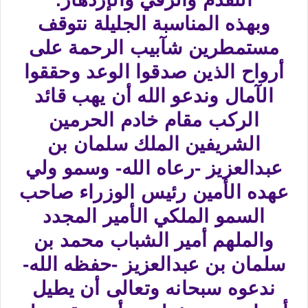
وبهذه المناسبة الجليلة نتوقف
مستمطرين شآبيب الرحمة على
أرواح الذين صدقوا الوعد وحققوا
الآمال وندعو الله أن يهب قائد
الركب مقام خادم الحرمين
الشريفين الملك سلمان بن
عبدالعزيز -رعاه الله- وسمو ولي
عهده الأمين رئيس الوزراء صاحب
السمو الملكي الأمير المجدد
والملهم أمير الشباب محمد بن
سلمان بن عبدالعزيز -حفظه الله-
ندعوه سبحانه وتعالى أن يطيل