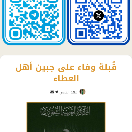
قُبلة وفاء على جبين أهل
العطاء
تابع
أرسل
فهد الحربي
على
بريدا
تويتر
إلكترونيا