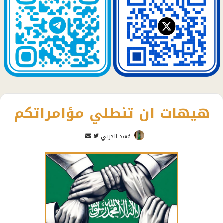
هيهات ان تنطلي مؤامراتكم
تابع
أرسل
فهد الحربي
على
بريدا
تويتر
إلكترونيا