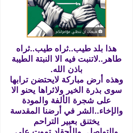
هيهات ان تنطلي مؤامراتكم
هذا بلد طيب..ثراه طيب..ثراه
طاهر..لاتنبت فيه الا النبتة الطيبة
باذن الله.
وهذه أرض مباركة لايحتضن ترابها
سوى بذرة الخير ولاثراها يحنو الا
على شجرة الألفة والمودة
والإخاء..الشر في أرضنا المقدسة
يختنق بعبير التراحم
والتواصل..والأحقاد تموت على