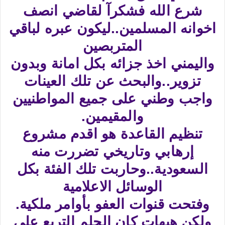
شرع الله فشكرآ لقاضي انصف
اخوانه المسلمين..ليكون عبره لباقي
المتربصين
واليمني اخذ جزائه بكل امانة وبدون
تزوير..والبحث عن تلك العينات
واجب وطني على جميع المواطنيين
والمقيمين.
تنظيم القاعدة هو اقدم مشروع
إرهابي وتاريخي تضررت منه
السعودية..وحاربت تلك الفئة بكل
الوسائل الاعلامية
وفتحت قنوات العفو بأوامر ملكية.
ولكن هيهات كان الحلم التربع على