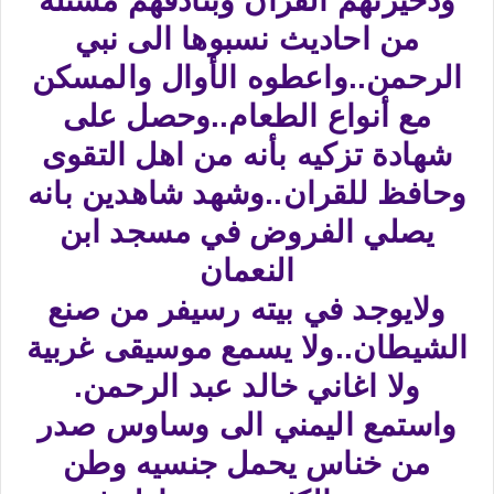
وذخيرتهم القران وبنادقهم مستله
من احاديث نسبوها الى نبي
الرحمن..واعطوه الأوال والمسكن
مع أنواع الطعام..وحصل على
شهادة تزكيه بأنه من اهل التقوى
وحافظ للقران..وشهد شاهدين بانه
يصلي الفروض في مسجد ابن
النعمان
ولايوجد في بيته رسيفر من صنع
الشيطان..ولا يسمع موسيقى غربية
ولا اغاني خالد عبد الرحمن.
واستمع اليمني الى وساوس صدر
من خناس يحمل جنسيه وطن