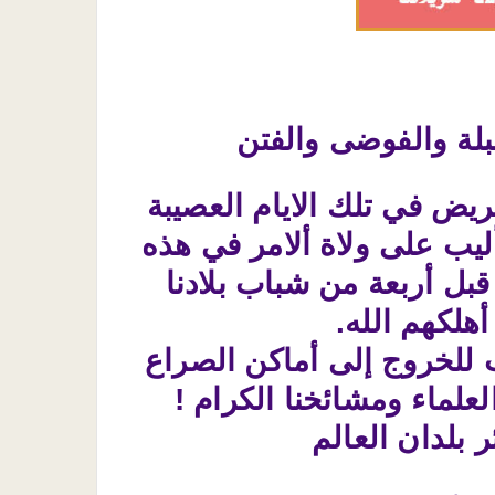
لبلة والفوضى والفتن
حريض في تلك الايام العصيبة
أليب على ولاة ألامر في هذه
ركة إذ حدثت تلك التفجيرات في الرياض عام 1996 من قبل أربعة من شباب بلادنا
هلكهم الله.
ب للخروج إلى أماكن الصراع
لعلماء ومشائخنا الكرام !
بلدان العالم