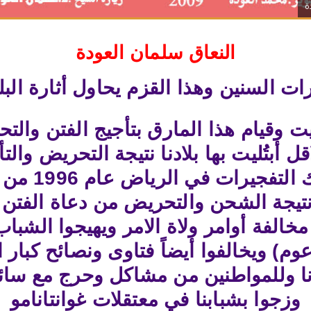
ة
النعاق سلمان العودة
شرات السنين وهذا القزم يحاول أثارة الب
ت وقيام هذا المارق بتأجيج الفتن والت
 أبتُليت بها بلادنا نتيجة التحريض والت
البلاد المبا
نتيجة الشحن والتحريض من دعاة الفتن أ
مخالفة أوامر ولاة الامر ويهيجوا الشبا
وم) ويخالفوا أيضاً فتاوى ونصائح كبار ا
نا وللمواطنين من مشاكل وحرج مع سائر 
وزجوا بشبابنا في معتقلات غوانتانامو