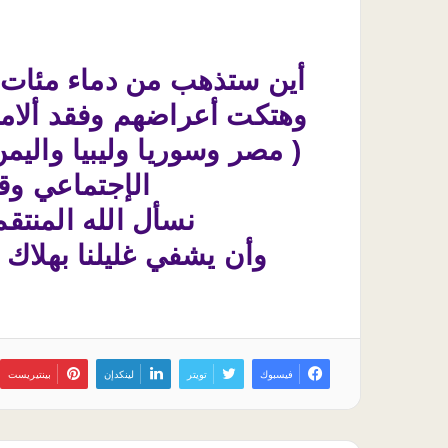
أين ستذهب من دماء مئات أ
وهتكت أعراضهم وفقد ألامن
( مصر وسوريا وليبيا واليم
الإجتماعي وق
نسأل الله المنتق
وأن يشفي غليلنا بهلاك 
فيسبوك
تويتر
لينكدإن
بينتيريست