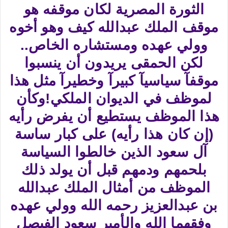
الثورة المصرية لكان موقفه هو
موقف الملك عبدالله كيف وهو أخوه
وولي عهده ومستشاره الخاص..
لكن الحمقى يريدون أن ينسبوا
موقفآ سياسيآ كبيرآ وخطيرآ مثل هذا
لموظف في الديوان الملكي!وكأن
هذا الموظف يستطيع أن يفرض رأيه
(إن كان هذا رأيه) على كبار ساسة
آل سعود الذين خالطوا السياسة
بلحمهم ودمهم قبل أن يولد ذلك
الموظف من أمثال الملك عبدالله
بن عبدالعزيز رحمه الله وولي عهده
وفقهما الله والأمير سعود الفيصل