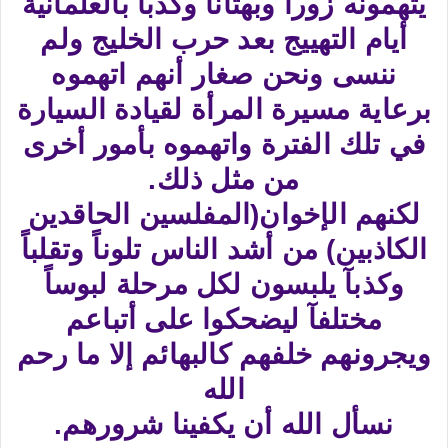
يتهمونه زوراً وبهتانآ وكذبآ بالعلمانية
أيام التهييج بعد حرب الخليج ولم
ننسى ونحن صغار أنهم اتهموه
برعاية مسيرة المرأة لقيادة السيارة
في تلك الفترة واتهموه بأمور أخرى
من مثل ذلك.
لكنهم الإخوان(المفلسين الحاقدين
الكاذبين) من أشد الناس تلوناً وتقلباً
وكذبآ يلبسون لكل مرحلة لبوساً
مختلفآ ليضحكوا على أتباعم
ويجرونهم خلفهم كالبهائم إلا ما رحم
الله
نسأل الله أن يكفينا شرورهم.