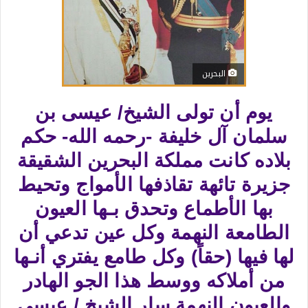
البحرين
يوم أن تولى الشيخ/ عيسى بن
سلمان آل خليفة -رحمه الله- حكم
بلاده كانت مملكة البحرين الشقيقة
جزيرة تائهة تقاذفها الأمواج وتحيط
بها الأطماع وتحدق بـها العيون
الطامعة النهمة وكل عين تدعي أن
لها فيها (حقاً) وكل طامع يفتري أنـها
من أملاكه ووسط هذا الجو الهادر
والعيون النهمة سار الشيخ / عيسى