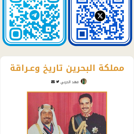
مملكة البحرين تاريخ وعـراقة
تابع
أرسل
فهد الحربي
على
بريدا
تويتر
إلكترونيا