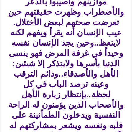
موازينهم وأصيبوا بالذعر
والأضطراب وظهرت حقيقتهم حين
تعرضت صحتهم لبعض الأختلال.
عيب الإنسان أنه يقرأ ويفهم لكنه
لايتعظ..وحين يجد الإنسان نفسه
وحيداً في غرفة المرض فهو ينسى
الدنيا بأسرها ولايتذكر إلا شيئين:
الأهل والأصدقاء..ودائم الترقب
وعينه ترصد الباب في كل
لحظة..بإنتظار زيارة الأهل
والأصحاب الذين يؤمنون له الراحة
النفسية ويدخلون الطمأنينة على
قلبه ونفسه ويشعر بمشاركتهم له