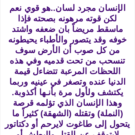
الإنسان مجرد لسان..هو قوي نعم
لكن قوته مرهونه بصحته فإذا
ماسقط مريضاً بان ضعفه واشتد
خوفه وقد يتصور والأطباء يحيطونه
من كل صوب أن الأرض سوف
تنسحب من تحت قدميه وفي هذه
اللحظات المرعبة تتضاءل قيمة
الدنيا عنده وتصغر في عينيه وربما
يكتشف ولأول مرة بأنـها أكذوبة.
وهذا الإنسان الذي تؤلمه قرصة
(النملة) وتقتله (الشهقة) كثيراً ما
يتحول إلى طاغوت لايرحم أو دكتاتور
لايتوقف عن القتل والبطش أو