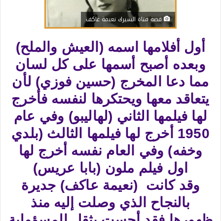
قصة فتاة السيرك نعيمة عاكف
أول أفلامها اسمه (العيش والملح)
وبعده أصبح أسمها على كل لسان
مما دعا المخرج (حسين فوزي) لأن
يتعاقد معها ويحتكرها لنفسه فأخرج
لها فيلمها الثاني (لهاليبو) وفي عام
1950 أخرج لها فيلمها الثالث (بلدي
وخفه) وفي العام نفسه أخرج لها
اول فيلم ملون (بابا عريس)
وقد كانت (نعيمة عاكف) جديرة
بالنجاح الذي وصلت إليه منذ
ظهورها فقد أحست بثقل المسؤولية