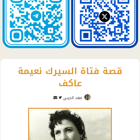
قصة فتاة السيرك نعيمة
عاكف
تابع
أرسل
فهد الحربي
على
بريدا
تويتر
إلكترونيا