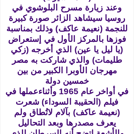
وعند زيارة مسرح البلوشوي في
روسيا سيشاهد الزائر صورة كبيرة
للنجمة (نعيمة عاكف) وذلك بمناسبة
فوزها بالمركز الأول في إستعراض
(يا ليل يا عين) الذي أخرجه (زكي
طليمات) والذي شاركت به مصر
مهرجان الأوبرا الكبير من بين
خمسين دولة
في أواخر عام 1965 وأثناءعملها في
فيلم (الحقيبة السوداء) شعرت
(نعيمة عاكف) بآلام لاتُطاق ولم
يعرف مصدرها وبعد التحاليل
والأشعة اتضح أنه السرطان الذي