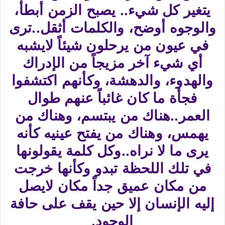
يتغير كل شيء.. يصبح الزمن أبطأ،
والوجوه أوضح، والكلمات أثقل..ترى
في عيون من يرحلون شيئاً لايشبه
أي شيء آخر مزيجاً من الإدراك
والهدوء، والدهشة، وكأنهم اكتشفوا
فجأة ما كان غائباً عنهم طوال
العمر..هناك من يبتسم، وهناك من
يهمس، وهناك من يفتح عينيه كأنه
يرى ما لا نراه..وكل كلمة يقولونها
في تلك اللحظة تبدو وكأنها خرجت
من مكان عميق جداً مكان لايصل
إليه الإنسان إلا حين يقف على حافة
الوجود.