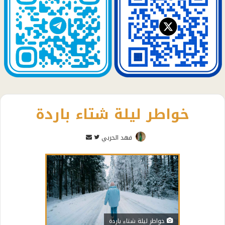
خواطر ليلة شتاء باردة
تابع
أرسل
فهد الحربي
على
بريدا
تويتر
إلكترونيا
خواطر ليلة شتاء باردة