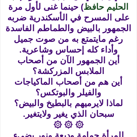
الحليم حافظ
) حينما غنى لأول مرة
على المسرح في الأسكندرية ضربه
الجمهور بالبيض والطماطم الفاسدة
رغم مايتمتع به من صوت جميل
وأداء كله إحساس وشاعرية.
أين الجمهور الآن من أصحاب
الملابس المزركشة؟
أين هم من أصحاب الماكياجات
والفيلر والبوتكس؟
لماذا لايرميهم بالبطيخ والبيض؟
سبحان الذي يغير ولايتغير.
۞ ۞ ۞
المرأة حمامة وديعة ونور يضيء