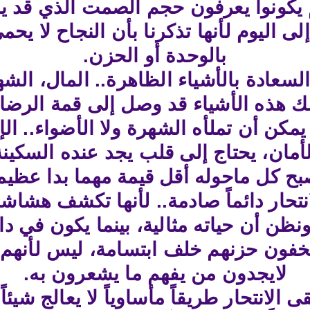
 يكونوا يعرفون حجم الصمت الذي قد يحي
ى اليوم لأنها تذكرنا بأن النجاح لا يحم
بالوحدة أو الحزن.
السعادة بالأشياء الظاهرة.. المال، الشه
لك هذه الأشياء قد وصل إلى قمة الرضا ف
 يمكن أن تملأه الشهرة ولا الأضواء.. ال
أمان، يحتاج إلى قلب يجد عنده السكينة
بح كل ماحوله أقل قيمة مهما بدا عظيماً
حار دائماً صادمة.. لأنها تكشف هشاشة ا
نظن أن حياته مثالية، بينما يكون في داخ
فون حزنهم خلف ابتسامة، ليس لأنهم ي
لايجدون من يفهم ما يشعرون به.
قى الانتحار طريقاً مأساوياً لا يعالج شي