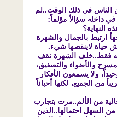
19 صدمة حقيقية لكثير من الناس في ذلك الوقت..لم
ي داخله سؤالاً مؤلماً:
ه النهاية؟
جهاً ارتبط بالجمال والشهرة
يش حياة لاينقصها شيء.
عليه فقط..خلف الشهرة تقف
مسرح والأضواء والتصفيق،
يداً، ولا يسمعون الأفكار
ً من الجميع، لكنها أحياناً
الية من الألم..مرت بتجارب
ن السهل احتمالها..الذين