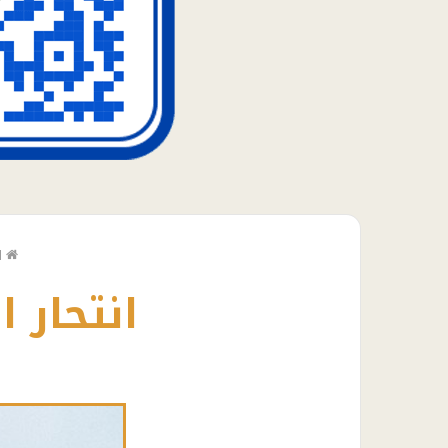
ا
انتحار ا