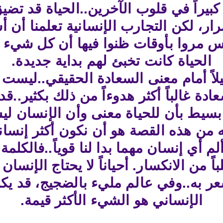
 كبيراً في قلوب الآخرين..الحياة قد تضيق
رار، لكن التجارب الإنسانية تعلمنا أن
اس مروا بأوقات ظنوا فيها أن كل شيء ان
الحياة كانت تخبئ لهم بداية جديدة.
ليلاً أمام معنى السعادة الحقيقي..ليست
عادة غالباً أكثر هدوءاً من ذلك بكثير
سيط بأن للحياة معنى وأن الإنسان ليس 
 من هذه القصة هو أن نكون أكثر إنساني
م أي إنسان مهما بدا لنا قوياً..فالكلمة ا
اً من الانكسار. أحياناً لا يحتاج الإنس
 به..وفي عالم مليء بالضجيج، قد يكو
الإنساني هو الشيء الأكثر قيمة.