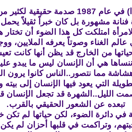
كان خبر رحيل الفنانة (داليدا) في عام 87
انة مشهورة بل كان خبراً ثقيلاً يحمل ف
مرأة امتلكت كل هذا الضوء أن تختار هذ
في عالم الغناء وصوتاً يعرفه الملايين، وو
ياتها من الخارج قد يظن أنها كانت تع
ا ننساها هي أن الإنسان ليس ما يبدو 
شاشة مما نتصور..الناس كانوا يرون ال
ويلة التي يعود فيها الإنسان إلى بيته وح
ت الليل..الشهرة قد تجعل الإنسان قريبا
تبعده عن الشعور الحقيقي بالقرب.
في دائرة الضوء، لكن حياتها لم تكن خ
هم، وتراكمت في قلبها أحزان لم يكن م