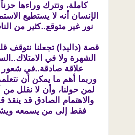
كاملة، وتترك وراءها حزناً
الإنسان أنه لا يستطيع الاستم
نور غير متوقع..كثير من الن
قصة (داليدا) تجعلنا نتوقف ق
الشهرة ولا في الامتلاك..الس
علاقة صادقة..في شعور ب
وربما أهم ما يمكن أن نتعلمه
لمن حولنا، وأن لا نقلل من أل
والاهتمام الصادق قد ينقذ قلب
فقط إلى من يسمعه ويشعر