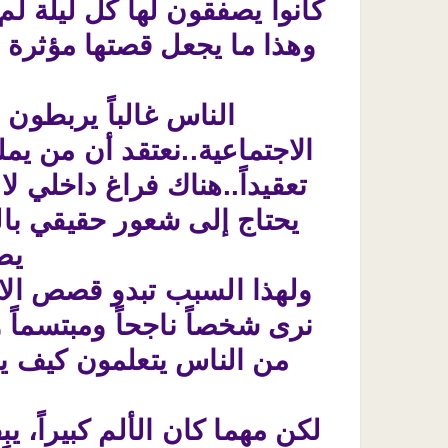
كانوا يصفقون لها كل ليلة لم
وهذا ما يجعل قصتها مؤثرة إل
الناس غالباً يربطون 
الاجتماعية..نعتقد أن من يم
تعقيداً..هناك فراغ داخلي لا
يحتاج إلى شعور حقيقي بال
يص
ولهذا السبب تبدو قصص الانت
نرى شخصاً ناجحاً ومبتسماً و
من الناس يتعلمون كيف يخ
لكن مهما كان الألم كبيراً، يب