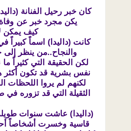
يكن مجرد خبر عن وفاة فن
كيف يمكن لا
كانت (داليدا) اسماً كبيراً 
والنجاح..من ينظر إلى ح
لكن الحقيقة التي كثيراً م
نفس بشرية قد تكون أكثر ه
لكنهم لم يروا اللحظات الط
الثقيلة التي قد تزوره في صم
(داليدا) عاشت سنوات طويلة 
قاسية وخسرت أشخاصاً أحبت