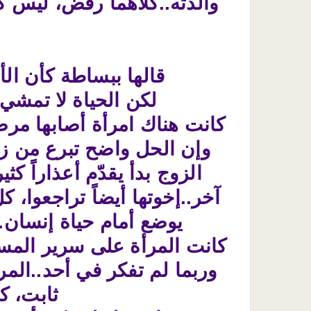
والدته..كلاهما رفض، ليس كر
قالها ببساطة كأن الأم
لكن الحياة لا تمشي 
كانت هناك امرأة أصابها مرض
وإن الحل واضح تبرع من زوج
الزوج بدأ يقدّم أعذاراً 
آخر..إخوتها أيضاً تراجعوا، ك
يوضع أمام حياة إنسان.
كانت المرأة على سرير المستش
وربما لم تفكر في أحد..ال
ثابت، كأ