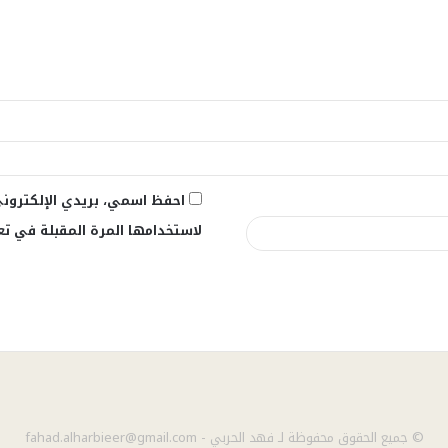
احفظ اسمي، بريدي الإلكتروني
لاستخدامها المرة المقبلة في تع
© جميع الحقوق محفوظة لـ فهد الحربي - fahad.alharbieer@gmail.com