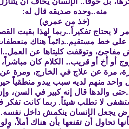
هاً، بل خوفاً.. الإنسان يخاف أن يتن
منه..وحده صديقه قال له:
(خذ من عمري)
ر لا يحتاج تفكيراً..ربما لهذا بقيت الق
على خط مستقيم..دائماً هناك منعطفات 
 مفاجئ، وتوقفت كليتاها عن العمل..ال
 أو أخ أو قريب.. الكلام كان مباشراً، 
كثيرة، مرة عن علاج في الخارج، ومرة 
ل واحد منهم لديه سبب يبدو منطقياً حين 
.حتى والدها قال إنه كبير في السن، وإ
فى لا تطلب شيئاً. ربما كانت تفكر في
مرض يجعل الإنسان ينكمش داخل نفسه..
نها تحاول أن تقنعها بأن هناك أملاً، ولو 