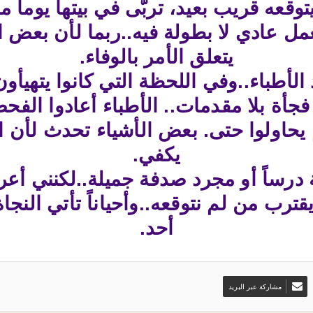
قعه قريب بعيد، تربّى في بيتها يوماً م
بعمل عادي لا بطولة فيه..ربما لأن بعض ا
يتعلق الأمر بالوفاء.
لأطباء..وفي اللحظة التي كانوا يتهيأو
جأة بلا مقدمات.. الأطباء أعادوا الفحص م
 يحاولوا حتى. بعض الأشياء تحدث لأن ال
يكفي.
درساً أو مجرد صدفة جميلة..لكنني أع
ن ويقترب من لم نتوقعه..وأحياناً تأتي ال
أحد.
مشاركة عبر البريد