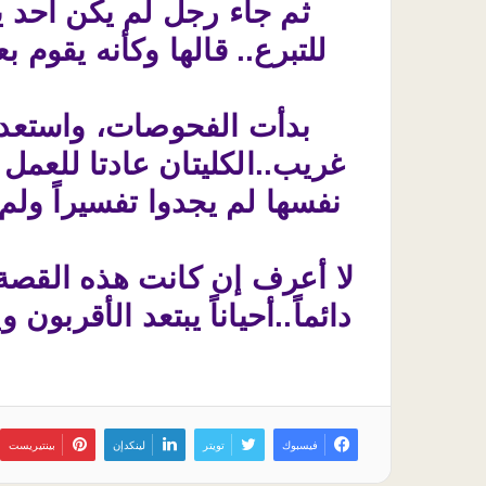
ثم جاء رجل لم يكن أحد يتو
للتبرع.. قالها وكأنه يقوم 
بدأت الفحوصات، واستعد ا
غريب..الكليتان عادتا للعمل ف
نفسها لم يجدوا تفسيراً ولم
لا أعرف إن كانت هذه القصة 
دائماً..أحياناً يبتعد الأقربو
فيسبوك
تويتر
لينكدإن
بينتيريست