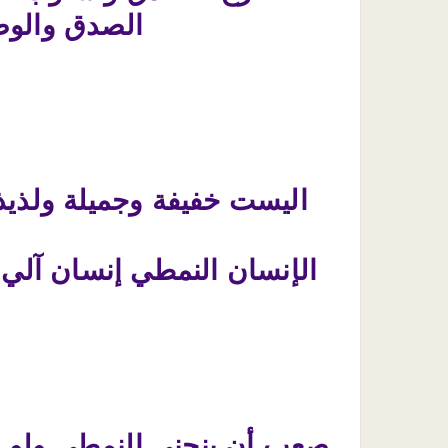
الصدق والوض
اليست خفيفة وجميلة ولذيذة
الإنسان النمطي إنسان آلي 
صعب أن ينحني النمطي ولو ط