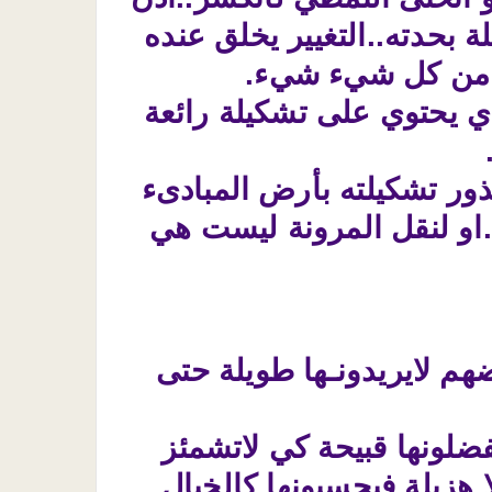
 بحدته..التغيير يخلق عنده
يه من كل شيء شيء.
ذي يحتوي على تشكيلة رائعة
ذور تشكيلته بأرض المبادىء
..او لنقل المرونة ليست هي
هم لايريدونـها طويلة حتى
فضلونها قبيحة كي لاتشمئز
ا هزيلة فيحسبونها كالخيال.