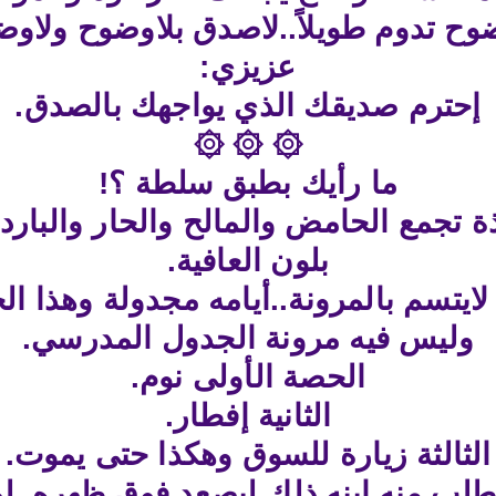
وح تدوم طويلاً..لاصدق بلاوضوح ولاوض
عزيزي:
إحترم صديقك الذي يواجهك بالصدق.
۞ ۞ ۞
ما رأيك بطبق سلطة ؟!
 تجمع الحامض والمالح والحار والبارد 
بلون العافية.
لايتسم بالمرونة..أيامه مجدولة وهذا ا
وليس فيه مرونة الجدول المدرسي.
الحصة الأولى نوم.
الثانية إفطار.
الثالثة زيارة للسوق وهكذا حتى يموت.
لب منه ابنه ذلك ليصعد فوق ظهره..لو 