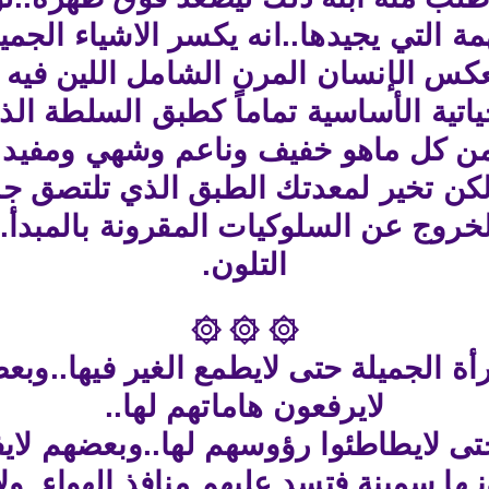
التي يجيدها..انه يكسر الاشياء الجميلة
 بعكس الإنسان المرن الشامل اللين ف
اتية الأساسية تماماً كطبق السلطة ال
ن كل ماهو خفيف وناعم وشهي ومفيد.
 لكن تخير لمعدتك الطبق الذي تلتصق ج
الخروج عن السلوكيات المقرونة بالمبدأ
التلون.
۞ ۞ ۞
ة الجميلة حتى لايطمع الغير فيها..وبعض
لايرفعون هاماتهم لها..
 حتى لايطاطئوا رؤوسهم لها..وبعضهم لاي
نـها سمينة فتسد عليهم منافذ الهواء..ول