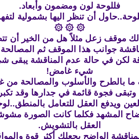
فللوحة لون ومضمون وأبعاد.
لوحة..حاول أن تنظر اليها بشمولية لتفه
۞ ۞ ۞
ك موقف زعل مثلاً هل من الخير أن تتص
اقشة جوانب هذا الموقف ثم المصالحة؟
لاقة لكن في حالة عدم المناقشة يبقى 
شيء غامض!
ا بالطرح والأسلوب والمصالحة من غي
وتبقى فجوة قائمة في جدارها وقد تكبر
عين ويدفع العقل للتعامل بالمنطق..لوح
إيضاح المشهد فكلما كانت الصورة مشوش
العقل بالتشويش.
ناقشة الواضح يجعلك أكثر قوة والمواقف