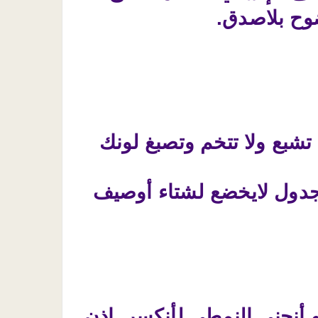
وح بلاصدق.
تشبع ولا تتخم وتصبغ لونك
لجدول لايخضع لشتاء أوصيف
أنحنى النمطي لأنكسر..اذن