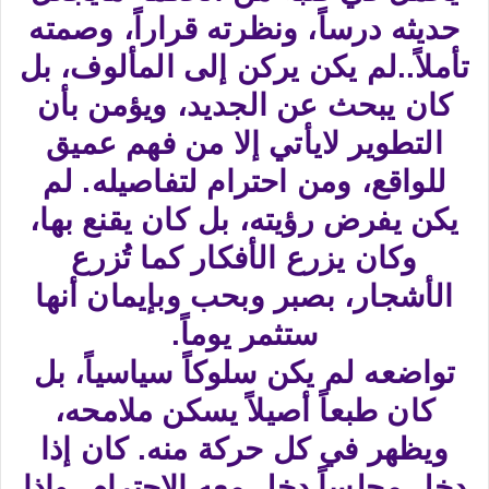
حديثه درساً، ونظرته قراراً، وصمته
تأملاً..لم يكن يركن إلى المألوف، بل
كان يبحث عن الجديد، ويؤمن بأن
التطوير لايأتي إلا من فهم عميق
للواقع، ومن احترام لتفاصيله. لم
يكن يفرض رؤيته، بل كان يقنع بها،
وكان يزرع الأفكار كما تُزرع
الأشجار، بصبر وبحب وبإيمان أنها
ستثمر يوماً.​
تواضعه لم يكن سلوكاً سياسياً، بل
كان طبعاً أصيلاً يسكن ملامحه،
ويظهر في كل حركة منه. كان إذا
دخل مجلساً دخل معه الاحترام، وإذا