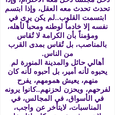
تحدث تحدث معه العقل، وإذا ابتسم
ابتسمت القلوب..لم يكن يرى في
نفسه إلا خادماً لوطنه ومحباً لأهله،
ومؤمناً بأن الكرامة لا تُقاس
بالمناصب، بل تُقاس بمدى القرب
من الناس.​
أهالي حائل والمدينة المنورة لم
يحبوه لأنه أمير، بل أحبوه لأنه كان
منهم، يعيش همومهم، يفرح
لفرحهم، ويحزن لحزنهم..كانوا يرونه
في الأسواق، في المجالس، في
المناسبات، لايتأخر عن واجب،