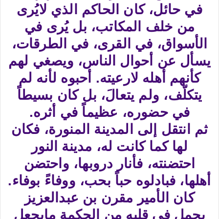
في حائل، كان الحاكم الذي لايُرى
من خلف المكاتب، بل يُرى في
الأسواق، في القرى، في الطرقات،
يسأل عن أحوال الناس، ويصغي لهم
كأنهم أهله لارعيته. أحبوه لأنه لم
يتكلّف، ولم يتعالَ، بل كان بسيطاً
في حضوره، عظيماً في أثره.​
ثم انتقل إلى المدينة المنورة، فكان
لها كما كانت له، مدينة النور
احتضنته، فأنار دروبها، واحتضن
أهلها، فبادلوه حباً بحب، ووفاءً بوفاء.​
كان الأمير مقرن بن عبدالعزيز
يحمل في قلبه من الحكمة مايجعل