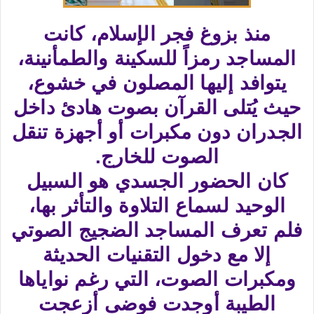
منذ بزوغ فجر الإسلام، كانت
المساجد رمزاً للسكينة والطمأنينة،
يتوافد إليها المصلون في خشوع،
حيث يُتلى القرآن بصوت هادئ داخل
الجدران دون مكبرات أو أجهزة تنقل
الصوت للخارج.
كان الحضور الجسدي هو السبيل
الوحيد لسماع التلاوة والتأثر بها،
فلم تعرف المساجد الضجيج الصوتي
إلا مع دخول التقنيات الحديثة
ومكبرات الصوت، التي رغم نواياها
الطيبة أوجدت فوضى أزعجت