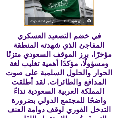
الرياض تقود النداء للسلام في لحظة حرجة
في خضم التصعيد العسكري
المفاجئ الذي شهدته المنطقة
مؤخرًا، برز الموقف السعودي متزنًا
ومسؤولًا، مؤكدًا أهمية تغليب لغة
الحوار والحلول السلمية على صوت
المدافع والطائرات. لقد أطلقت
المملكة العربية السعودية نداءً
واضحًا للمجتمع الدولي بضرورة
التدخل الفوري لوقف دوامة العنف