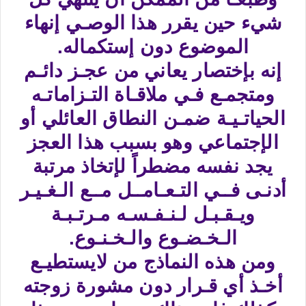
شيء حين يقرر هذا الوصـي إنهاء
الموضوع دون إستكماله.
إنه بإختصار يعاني من عجـز دائـم
ومتجمـع فـي ملاقـاة التـزاماتـه
الحياتـيـة ضمـن النطاق العائلي أو
الإجتماعي وهو بسبب هذا العجز
يجد نفسه مضطراً لإتخاذ مرتبة
أدنـى فــي التـعـامــل مــع الـغـيـر
ويـقـبـل لـنـفـسـه مـرتـبـة
الـخـضـوع والـخـنـوع.
ومن هذه النماذج من لايستطيـع
أخـذ أي قـرار دون مشورة زوجته