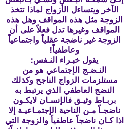
الآخر ويتساءل الأزواج لماذا تتخذ
الزوجة مثل هذه المواقف وهل هذه
المواقف وغيرها تدل فعلاً على أن
الزوجة غير ناضجة عقلياً واجتماعياً
وعاطفياً!
يقول خبـراء النـفس:
النـضـج الإجتماعي هو من
مستلزمات الزواج الناجح وكذلك
النضج العاطفي الذي يرتبط به
بربـاط وثيـق فالإنسـان لايكـون
ناضجـاً مـن الناحية الإجتمـاعيـة إلا
اذا كـان ناضجاً عاطفياً والزوجة التي