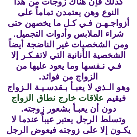
كذلك فإن هناك زوجات من هذا
النوع وهن يعتمدن تماماً على
أزواجـهـن فـي كـل ما يخصهن حتى
شراء الملابس وأدوات التجميل.
ومن الشخصيات غير الناضجة أيضاً
الشخصية الأنانية التي لاتفـكـر إلا
فـي نـفسها وما يعود عليها من
الزواج من فوائد.
وهو الـذي لا يعبـأ بـقدسـيـة الـزواج
فيقيم
علاقات خارج نطاق الزواج
دون أن يعبـأ بشعور زوجته.
وتسلط الرجل يعتبر عيباً عندما لا
يكـون إلا على زوجته فيعوض الرجل