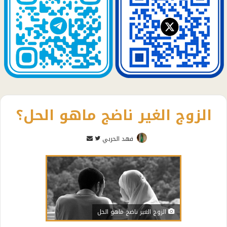
الزوج الغير ناضج ماهو الحل؟
تابع
أرسل
فهد الحربي
على
بريدا
تويتر
إلكترونيا
الزوج الغير ناضج ماهو الحل