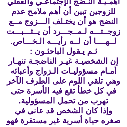
أهمـيـة النـضج الإجتماعـي والعقلي
للزوجين تبين أن أهم ملامح عدم
النضج هو أن يختـلف الـــزوج مــع
زوجــتـــه لـمــجـــرد أن يــثـــبـــت
لــهــــا أن لــه رأيـــه الـخـــاص.
ثـم يـقول الباحثـون :
إن الشخصيـة غيـر الناضجـة تنهـار
أمـام مسؤوليـات الـزواج وأعبائه
وهي تلقي اللوم على الطرف الآخر
في كل خطأ تقع فيه الأسرة حتى
تهرب من تحمل المسؤولية.
وإذا كان الشخص قد عانى في
صغره حياة أسرية غير مستقرة فهو