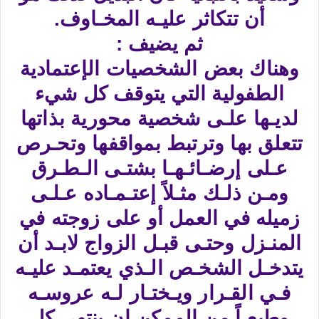
أن تتكاثر عليـه المخـاوف.
ثم يضيف :
وهناك بعض الشخصيات الإعتمادية
الطفولية التي يتوقف كل شيء
لديـها علـى شخصية محورية بذاتها
تتعلق بها وترتبط بمواقفها وتحـرص
عـلى إرضـائـهـا بشتـى الـطـرق
ومـن ذلـك مثـلاً إعتـمـاده عـلـى
زميله في العمل أو على زوجته في
المنـزل وحتـى قبـل الزواج لابـد أن
يتدخـل الشخـص الـذي يعتمـد عليـه
فـي القـرار ويـختـار لـه عروسـه
وطبعـاً من الممكن ان ينتهي كل