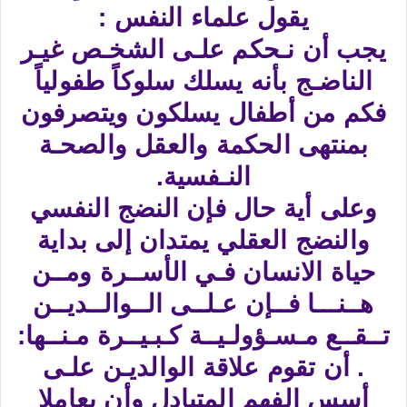
يقول علماء النفس :
يجب أن نـحكم علـى الشخـص غيـر
الناضـج بأنه يسلك سلوكاً طفولياً
فكم من أطفال يسلكون ويتصرفون
بمنتهى الحكمة والعقل والصحـة
النـفسية.
وعلى أية حال فإن النضج النفسي
والنضج العقلي يمتدان إلى بداية
حياة الانسان فـي الأســرة ومــن
هــنـــا فــإن عـلــى الــوالــديــن
تــقــع مـسـؤولـيــة كـبـيــرة مـنــها:
. أن تقوم علاقة الوالديـن علـى
أسس الفهم المتبادل وأن يعاملا