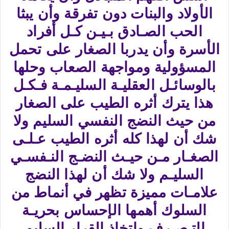
الأولاد والبنات دون تفرقة وأن يبثا
الحب الصـادق بـيـن كـل أفراد
الأسرة وأن يدربا الصغار على تحمل
المسؤولية ومواجهة الصعاب وحلها
بالوسائـل العقليـة السليـمـة فـكـل
هذا يترك أثره الطيب على الصغار
من حيث النضج النفسي السليم ولا
شك أن لهذا كله أثره الطيب عـلـى
الصغـار مـن حيـث النضـج النـفسـي
السليـم ولا شك أن لهذا النضج
علامـات مميزة تظهر في أنماط من
السلوك أهمها الإحساس بحريـة
التـصـرف وإتخاذ القرار السليم