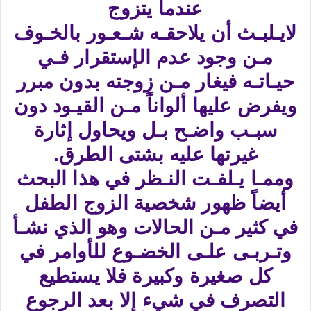
عندما يتزوج
لايـلبـث أن يلاحقـه شـعـور بالخـوف
مـن وجود عدم الإستقرار فـي
حيـاتـه فيغار مـن زوجته بدون مبرر
ويفرض عليها ألواناً مـن القيـود دون
سبـب واضـح بـل ويحاول إثارة
غيرتها عليه بشتى الطرق.
وممـا يـلفـت النـظر في هذا البحث
أيضاً ظهور شخصية الزوج الطفل
في كثير مـن الحالات وهو الذي نشـأ
وتـربـى علـى الخضـوع للأوامر في
كل صغيرة وكبيرة فلا يستطيع
التصرف في شيء إلا بعد الرجوع