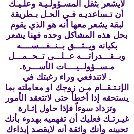
لايشعر بثقل المسـؤولـيـة وعلـيـك
أن تـساعديـه فـي الحـل بـطريقة
لبقة يشعر معها أنه هو الذي يقوم
بحل هذه المشاكل وحده فهنا يشعر
بكيانه ويــثـــق بــنــفـــســــه
وبــقـــدراتـــه عــلـــى تــحــمـــل
مـســؤولــيــــات الأســـرة.
. لاتندفعي وراء رغبتك في
الإنـتـقــام مـن زوجك او معاملته بما
يستحقه إذا أخطأ حتى لاتتعقد الأمور
وتزداد سوءاً فإذا حاول إثـارة
غيـرتـك فعليك أن تفهميه بهدوء بأنك
تحبينه وأنك واثقة أنه لايقصد إيذاءك