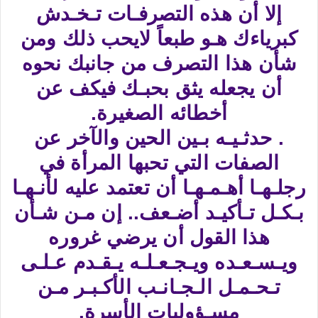
إلا أن هذه التصرفـات تـخـدش
كبرياءك هـو طبعاً لايحب ذلك ومن
شأن هذا التصرف من جانبك نحوه
أن يجعله يثق بحبـك فيكف عن
أخطائه الصغيرة.
. حدثـيـه بـين الحين والآخر عن
الصفات التي تحبها المرأة في
رجلـهـا أهـمـهـا أن تعتمد عليه لأنـهـا
بـكـل تـأكيـد أضـعف.. إن مـن شـأن
هذا القول أن يرضي غروره
ويـسـعـده ويـجـعـلـه يـقـدم عـلـى
تـحـمـل الـجـانـب الأكـبـر مـن
مسـؤوليات الأسرة.