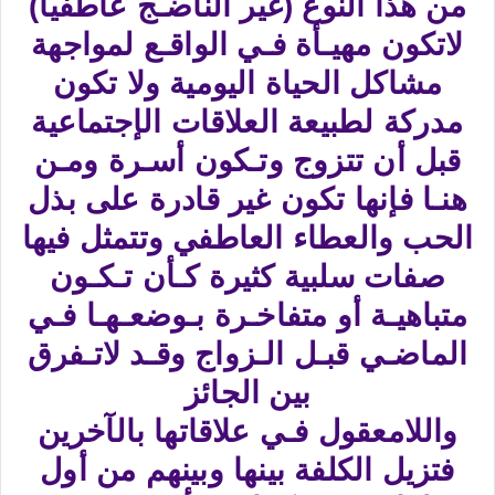
من هذا النوع (غير الناضـج عاطفياً)
لاتكون مهيـأة فـي الواقـع لمواجهة
مشاكل الحياة اليومية ولا تكون
مدركة لطبيعة العلاقات الإجتماعية
قبل أن تتزوج وتـكون أسـرة ومـن
هنـا فإنها تكون غير قادرة على بذل
الحب والعطاء العاطفي وتتمثل فيها
صفات سلبية كثيرة كـأن تـكـون
متباهيـة أو متفاخـرة بـوضعـهـا فـي
الماضـي قبـل الـزواج وقـد لاتـفرق
بين الجائز
واللامعقول فـي علاقاتها بالآخرين
فتزيل الكلفة بينها وبينهم من أول