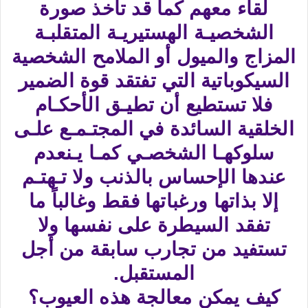
لقاء معهم كما قد تأخذ صورة
الشخصيـة الهستيريـة المتقلبـة
المزاج والميول أو الملامح الشخصية
السيكوباتية التي تفتقد قوة الضمير
فلا تستطيع أن تطيـق الأحكـام
الخلقية السائدة في المجتـمـع علـى
سلوكهـا الشخصـي كمـا يـنعدم
عندها الإحساس بالذنب ولا تـهتـم
إلا بذاتها ورغباتها فقط وغالباً ما
تفقد السيطرة على نفسها ولا
تستفيد من تجارب سابقة من أجل
المستقبل.
كيف يمكن معالجة هذه العيوب؟