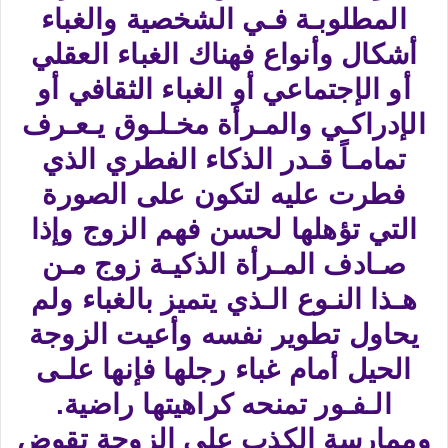
المطلوبـة فـي الشخصية والغباء
أشكال وأنواع فهناك الغباء العقلي
أو الإجتماعي أو الغباء الثقافي أو
الإدراكـي والمـرأة مخـلـوق يـعـرف
تمامـاً قـدر الذكاء الفطري الذي
فطرت عليه لتكون على الصورة
التي تؤهلها لحسن فهم الزوج وإذا
صـادف المـرأة الذكيـة زوج مـن
هـذا النـوع الـذي يتميز بالغباء ولم
يحاول تطوير نفسه وأعيت الزوجة
الحيل أمام غباء رجلها فإنها علـى
الـفـور تمنحه كراهيتها راضية.
وممارسة الكذب على الزوجة تقوض