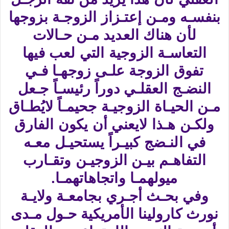
بنفسـه ومـن إعتـزاز الزوجـة بزوجها
لأن هناك العديد مـن حـالات
التعاسـة الزوجية التي لعب فيها
تفوق الزوجة علـى زوجهـا فـي
النضـج العقلـي دوراً رئيسـاً جـعل
مـن الحيـاة الزوجيـة جحيمـاً لايُطـاق
ولكـن هـذا لايعني أن يكون الفارق
في النـضج كبيـراً يستحيـل معـه
التفاهـم بيـن الزوجيـن وتقـارب
ميولهمـا واتجاهاتهمـا.
وفي بحـث أجـري بجامعـة ولايـة
نورث كارولينا الأمريكية حـول مـدى