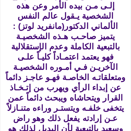
إلـى مـن بيده الأمر وعن هذه
الشخصية يـقول عالم النفس
الألماني الدكتور(مانفريد لوتز) :
يتميز صاحـب هـذه الشخصيـة
بالتبعية الكاملة وعدم الإستقلالية
فهو يعتمد اعتمـاداً كليـاً علـى
الآخريـن فـي أمـوره الشخصيـة
ومتعلقاتـه الخاصـة فهـو عاجـز دائماً
عن إبداء الرأي ويهرب من إتـخـاذ
القرار ويتحاشاه ويبحث دائماً عمن
يتخفى خلفـه ويتستـر وراءه متنـازلاً
عـن إرادته يفعل ذلك وهو راض
وسعيد بالتبعية لأن البديل لذلك هو