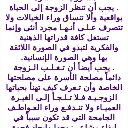
. يجب أن تنظر الزوجة إلى الحياة
بواقعية وألا تنساق وراء الخيالات ولا
تتصرف عـلـى أنـهـا مجرد أنثى وإنما
تستغل كافة قدراتها الذهنية
والفكرية لتبدو في الصورة اللائقة
بها وهي الصورة الإنسانية.
. يجب أيضاً أن تـغـلـب الـزوجة
دائماً مصلحة الأسرة على مصلحتها
الخاصة وأن تـعرف كيف تهنأ بحياتها
الزوجـيـة فـلا تـلـجـأ إلـى الغيـرة
العميـاء ولا تنـدفـع وراء العـواطـف
الجامحة التي قد تكون سبباً في
إيذاء مشاعر زوجها وإيجاد فجوة