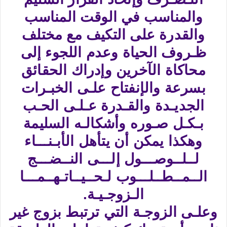
والمناسب في الوقت المناسب
والقدرة على التكيف مع مختلف
ظـروف الحياة وعدم اللجوء إلى
محاكاة الآخرين وإدراك الحقائق
بسرعة والإنفتاح علـى الخبـرات
الجديـدة والقـدرة عـلـى الحـب
بـكـل صـوره وأشكالـه السليمة
وهكذا يمكن أن يتأهل الأبـنـــاء
لــلــوصـــول إلـــى النــضـــج
الــمــطــلـــوب لـحــيــاتـهــمـــا
الـزوجـيـة.
وعلـى الزوجـة التي ترتبط بزوج غير