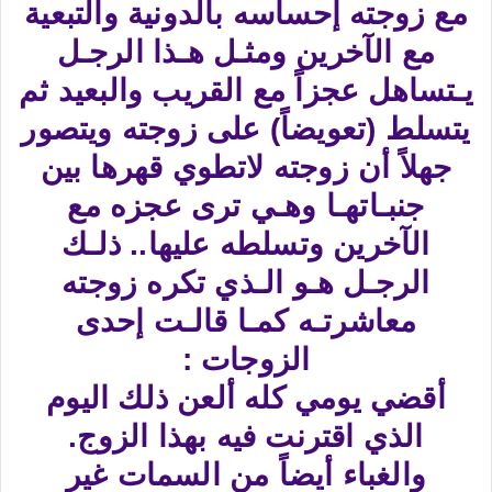
مع زوجته إحساسه بالدونية والتبعية
مع الآخرين ومثـل هـذا الرجـل
يـتساهل عجزاً مع القريب والبعيد ثم
يتسلط (تعويضاً) على زوجته ويتصور
جهلاً أن زوجته لاتطوي قهرها بين
جنبـاتهـا وهـي ترى عجزه مع
الآخرين وتسلطه عليها.. ذلـك
الرجـل هـو الـذي تكره زوجته
معاشرتـه كمـا قالـت إحدى
الزوجات :
أقضي يومي كله ألعن ذلك اليوم
الذي اقترنت فيه بهذا الزوج.
والغباء أيضاً من السمات غير