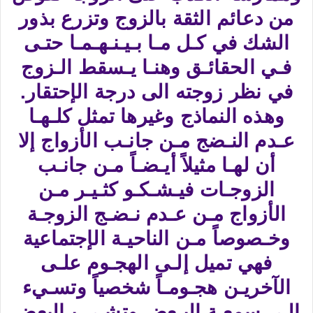
من دعائم الثقة بالزوج وتزرع بذور
الشك في كـل مـا بـيـنـهـمـا حتـى
فـي الحقائـق وهنـا يـسقط الـزوج
في نظر زوجته الى درجة الإحتقار.
وهذه النماذج وغيرها تمثل كلـهـا
عـدم النـضج مـن جانـب الأزواج إلا
أن لهـا مثيلاً أيـضـاً مـن جانـب
الزوجـات فيـشـكـو كثـيـر مـن
الأزواج مـن عـدم نـضـج الزوجـة
وخـصوصاً مـن الناحيـة الإجتماعية
فهي تميل إلـى الهجـوم علـى
الآخريـن هجـومـاً شخصياً وتسـيء
إلـى سمعـة البـعض وتشـي بـالبعض