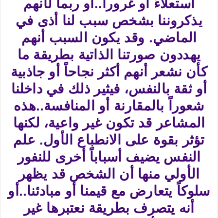
استعلاءً أو غروراً..أو ربما لأنهم
يذكروننا بشخص سبب لنا أذى في
الماضي. وقد يكون السبب أنهم
يهددون صورتنا الذاتية بطريقة ما
كأن نشعر أنهم أكثر نجاحاً أو جاذبية
أو ثقة بالنفس، فيثير ذلك في داخلنا
شعوراً بالمقارنة أو المنافسة..هذه
المشاعر قد تكون غير واعية، لكنها
تؤثر بقوة على الانطباع الأول. علم
النفس يضيف أسباباً أخرى للنفور
الأولي منها أن الشخص قد يظهر
سلوكاً يتعارض مع قيمنا أو مبادئنا..أو
أنه يتصرف بطريقة نعتبرها غير