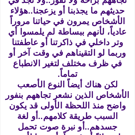
تجاههم براحة ولا نفور..ولا نجد في
حديثهم ما يجذبنا أو يزعجنا..هؤلاء
الأشخاص يمرون في حياتنا مروراً
عادياً، لأنهم ببساطة لم يلمسوا أي
وتر داخلي في ذاكرتنا أو عاطفتنا
وربما لو التقيناهم في وقت آخر أو
في ظرف مختلف لتغير الانطباع
تماماً.
لكن هناك أيضاً النوع الأصعب
الأشخاص الذين نشعر تجاههم بنفور
واضح منذ اللحظة الأولى قد يكون
السبب طريقة كلامهم..أو لغة
جسدهم..أو نبرة صوت تحمل