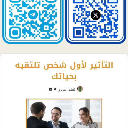
التأثير لأول شخص تلتقيه
بحياتك
تابع
أرسل
فهد الحربي
على
بريدا
تويتر
إلكترونيا