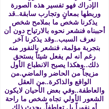
الإدراك فهو تفسير هذه الصورة
وربطها بمعانٍ وتجارب سابقة..قد
يذكرنا شخص ما بملامح شخص
أحببناه فنشعر نحوه بالارتياح دون أن
نعرف السبب..وقد يذكرنا آخر
بتجربة مؤلمة، فنشعر بالنفور منه
رغم أنه لم يفعل شيئاً يستحق
ذلك..وهكذا يصبح الانطباع الأول
مزيجاً من الحاضر والماضي.من
الواقع والذاكرة..من العقل
والعاطفة..وفي بعض الأحيان لايكون
الشعور الأولي تجاه شخص ما راحة
أو نفوراً بل تعاطفاً. يحدث ذلك