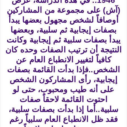
1946.. في هذه الدراسة، عرض
(آش) على مجموعة من المشاركين
أوصافاً لشخص مجهول بعضها يبدأ
بصفات إيجابية ثم سلبية، وبعضها
يبدأ بصفات سلبية ثم إيجابية وكانت
النتيجة أن ترتيب الصفات وحده كان
كافياً لتغيير الانطباع العام عن
الشخص..فإذا بدأت القائمة بصفات
إيجابية، رأى المشاركون الشخص
على أنه طيب ومحبوب، حتى لو
احتوت القائمة لاحقاً صفات
سلبية..أما إذا بدأت بصفات سلبية،
فقد ظل الانطباع العام سلبياً رغم