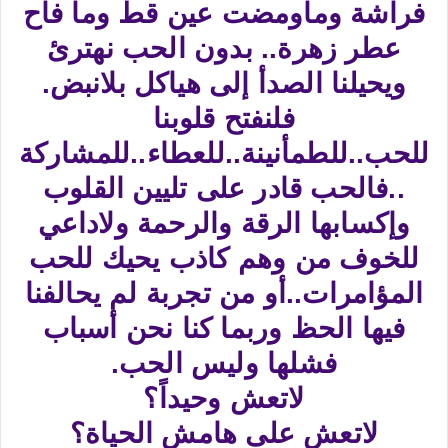
فراشة وماومضت عين قط وما فاح
عطر زهرة.. بدون الحب نهترئ
ويحيلنا الصدأ إلى هياكل بلانبض.
فلنفتح قلوبنا
للحب..للطمأنينة..للعطاء..للمشاركة
..فالحب قادر على تليين القلوب
وإكسابها الرقة والرحمة ولاداعي
للخوف من وهم كاذب يحيك للحب
المؤامرات..أو من تجربة لم يحالفنا
فيها الحظ وربما كنا نحن أسباب
فشلها وليس الحب.
لاتعش وحيداً؟
لاتعش على هامش الحياة؟