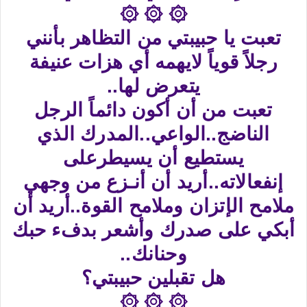
۞ ۞ ۞
تعبت يا حبيبتي من التظاهر بأنني
رجلاً قوياً لايهمه أي هزات عنيفة
يتعرض لها..
تعبت من أن أكون دائماً الرجل
الناضج..الواعي..المدرك الذي
يستطيع أن يسيطرعلى
إنفعالاته..أريد أن أنـزع من وجهي
ملامح الإتزان وملامح القوة..أريد أن
أبكي على صدرك وأشعر بدفء حبك
وحنانك..
هل تقبلين حبيبتي؟
۞ ۞ ۞