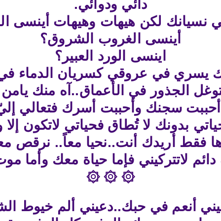
دائي ودوائي.
ي نسيانك لكن هيهات وهيهات أينسى ال
أينسى الغروب الشروق؟
اينسى الورد العبير؟
بك يسري في عروقي كسريان الدماء في 
وغل الجذور في الأعماق..آه منك يامن
أحببت سجنك وأحببت أسرك فتعالي إلي
ي بدونك لا تُطاق فحياتي لاتكون إلا و
ا فقط أريدك أنت..نحيا معاً.. نرقص معاً
ائم لاتتركيني فإما حياة معك وأما مو
۞ ۞ ۞
يني أنعم في حبك..دعيني ألم خيوط