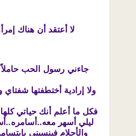
لا أعتقد أن هناك إمرأ
جاءني رسول الحب حاملاً إ
ولا إرادية أختطفتها شفتاي و
فكل ما أعلم أنك حياتي كلها
ليلي أسهر معه..أسامره..أس
والأحلام فينسيني بإبتسام