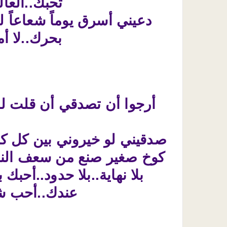
تحبك..العا
دعيني أسرق يوماً شعاعاً 
بحرك..لا أم
أرجوا أن تصدقي أن قلت ل
صدقيني لو خيروني بين كل ك
كوخ صغير صنع من سعف النخيل
بلا نهاية..بلا حدود..أح
عندك..أحب شا