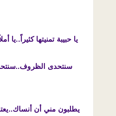
يا حبيبة تمنيتها كثيراً..يا أ
سنتحدى الظروف..سنتحدى 
يطلبون مني أن أنساك..يعتق