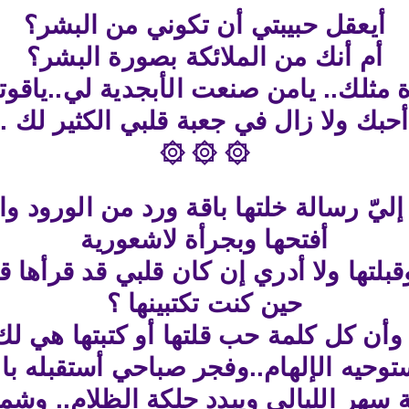
أيعقل حبيبتي أن تكوني من البشر؟
أم أنك من الملائكة بصورة البشر؟
ة مثلك.. يامن صنعت الأبجدية لي..ياقوتاً
أحبك ولا زال في جعبة قلبي الكثير لك .
۞ ۞ ۞
ليّ رسالة خلتها باقة ورد من الورود وا
أفتحها وبجرأة لاشعورية
قبلتها ولا أدري إن كان قلبي قد قرأها 
حين كنت تكتبينها ؟
 وأن كل كلمة حب قلتها أو كتبتها هي لك
توحيه الإلهام..وفجر صباحي أستقبله 
ة سهر الليالي ويبدد حلكة الظلام.. و