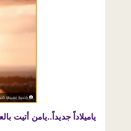
ياحبيبة تمنيتها كثير
ياميلاداً جديداً..يامن أتيت 