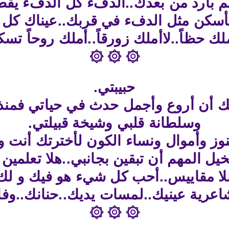
لم بارد من بعدك..الدفء كل الدفء ي
لأسكن مثل الدفء في قربك..عيناك كل م
لك حظاً..لاأملك زورقاً..أملك روحاً ت
۞ ۞ ۞
حبيبتي.
ك أن أروع وأجمل حدث في حياتي فمنذ 
وسلطانة قلبي وشيخة قبيلتي.
نوز وأموال ونساء الكون لأخترتك أنت
 المهم أن تبقين بجانبي..هلا تعلمين 
بك بلا مقاييس..أحب كل شيء هو فيك و
عرية عينيك..لمسات يديك..حنانك..وفا
۞ ۞ ۞