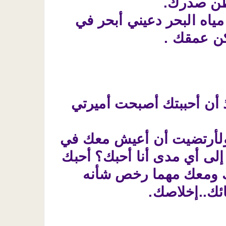
قطن صدرك.
ياه البحر دعيني أبحر في
سكن عمقك .
أن أحببتك أصبحت أميرتي
 ولأرتضيت أن أعيش معك في
إلى أي مدى أنا أحبك؟ أحبك
 لك ومعك مهما رخص شأنه
ئك..إخلاصك.