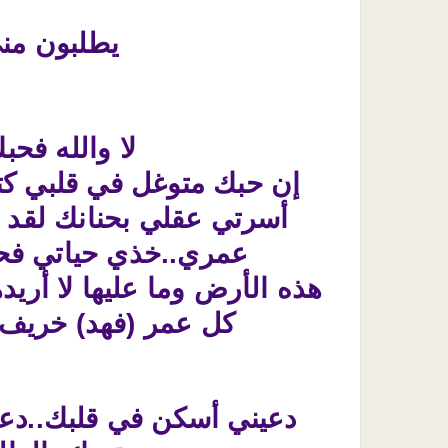
يطلبون من
لا والله فح
إن حبك متوغل في قلبي كت
أسرتي عقلي بحنانك لقد 
عمري..خذي حياتي فحيات
هذه الأرض وما عليها لا أريده
كل عمر (فهد) خريف د
دعيني أسكن في قلبك..دع