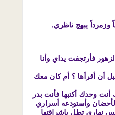
 وزمرداً يبهج ناظري.
لزهور فأرتجفت يداي وأنا
قبل أن أقرأها ؟ أم كان معك
 أنت وحدك أكتبها فأنت بدر
بالأحضان وأستودعه أسراري
شمس نهاري تطل بإشراقتها