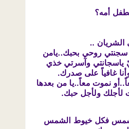
طفل أمه؟
الشريان ..
 سجنتي روحي بحبك..يامن
ّ ياسجانتي وآسرتي خذي
أنا غافياً على صدرك.
..أو نموت معاً..يا من بعدها
ت لأجلك ولأجل حبك.
 الشمس فكل خيوط الشمس