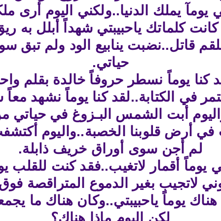
 يومآ يملك الدنيا..ولكني اليوم أرى ملكه 
كانت كلماتك ياحبيبتي شهداً أبلل به ري
قم قاتل..نضبت ينابيع الود ولم تبق س
حياتي.
د كنا يوماً نسطر حروفاً خالدة بقلم واحد
تمر في الكتابة..لقد كنا يوماً نشهد م
اليوم أبت الشمس البـزوغ في حياتي من
ب في أرض قلوبنا الخصبة..واليوم أكتشف
لم أجن سوى أوراق خريف ذابلة.
يوماً أقمار لاتغيب..فقد كنت للقلب يو
وني لاتجيب بغير الدموع المتراقصة فوق 
 هناك يوماً ياحبيبتي..وكان هناك ما يجمعن
لكن اليوم ماذا هناك؟