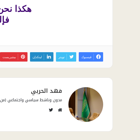
هكذا نحن ب
فإل
فيسبوك
تويتر
لينكدإن
بينتيريست
فهد الحربي
مدون وناشط سياسي واجتماعي (من قال
تويتر
موقع
الويب