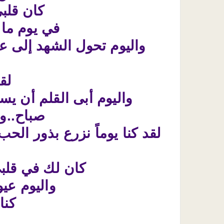
كان قلبي
في يوم ما 
واليوم تحول الشهد إلى عل
لق
واليوم أبى القلم أن يس
صباح..و
لقد كنا يوماً نزرع بذور الح
كان لك في قلبي 
واليوم عي
كنا