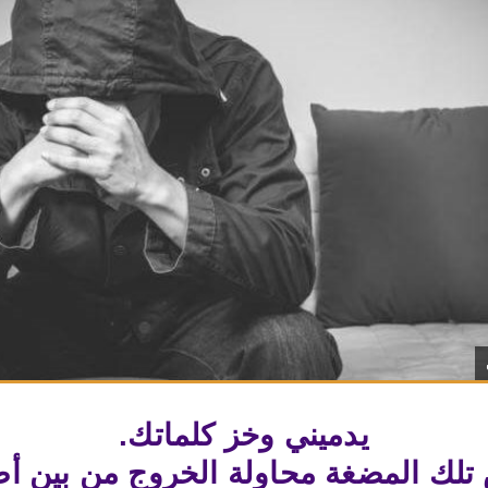
يدميني وخز كلماتك.
تلك المضغة محاولة الخروج من بين أ