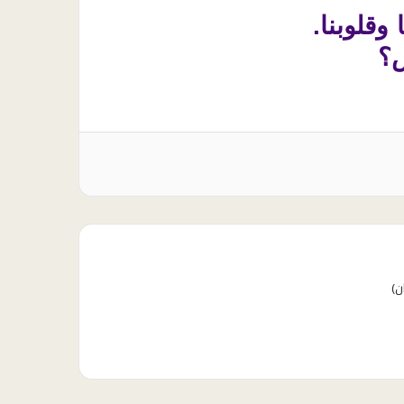
 وقلوبنا.
س؟
ن)